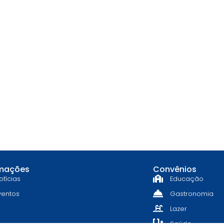
rmações
Convênios
otícias
Educação
ventos
Gastronomia
Lazer
Saúde