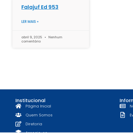
Falajuf Ed 953
LER MAIS »
abril 9, 2025
Nenhum
comentário
Institucional
Info
Página Inicial
N
Quem Somos
E
Diretoria
Associe-se