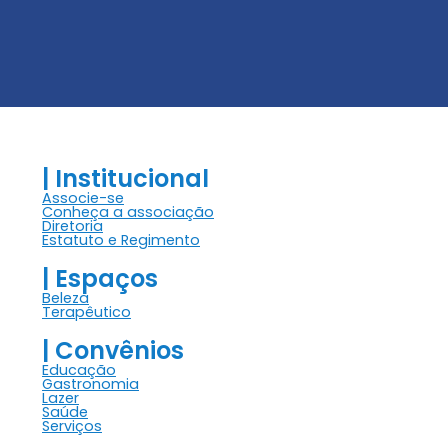
| Institucional
Associe-se
Conheça a associação
Diretoria
Estatuto e Regimento
| Espaços
Beleza
Terapêutico
| Convênios
Educação
Gastronomia
Lazer
Saúde
Serviços