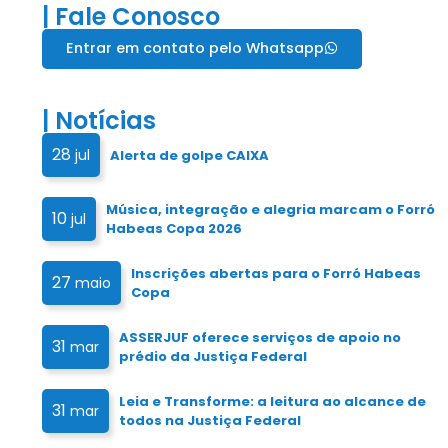
| Fale Conosco
Entrar em contato pelo Whatsapp
| Notícias
28
jul
Alerta de golpe CAIXA
Música, integração e alegria marcam o Forró
10
jul
Habeas Copa 2026
Inscrições abertas para o Forró Habeas
27
maio
Copa
ASSERJUF oferece serviços de apoio no
31
mar
prédio da Justiça Federal
Leia e Transforme: a leitura ao alcance de
31
mar
todos na Justiça Federal