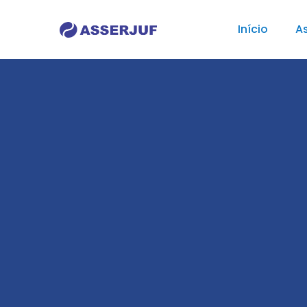
Início
As