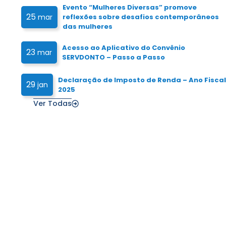
Evento “Mulheres Diversas” promove
25
mar
reflexões sobre desafios contemporâneos
das mulheres
Acesso ao Aplicativo do Convênio
23
mar
SERVDONTO – Passo a Passo
Declaração de Imposto de Renda – Ano Fiscal
29
jan
2025
Ver Todas