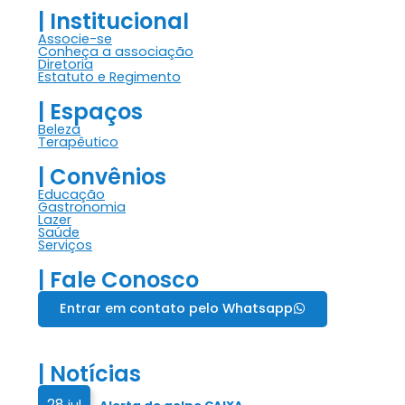
| Institucional
Associe-se
Conheça a associação
Diretoria
Estatuto e Regimento
| Espaços
Beleza
Terapêutico
| Convênios
Educação
Gastronomia
Lazer
Saúde
Serviços
| Fale Conosco
Entrar em contato pelo Whatsapp
| Notícias
28