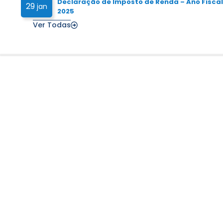
Declaração de Imposto de Renda – Ano Fiscal
29
jan
2025
Ver Todas
Institucional
Info
Página Inicial
N
Quem Somos
E
Diretoria
Associe-se
Estatuto e Regimento