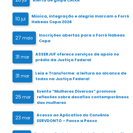
jul
Alerta de golpe CAIXA
Música, integração e alegria marcam o Forró
10
jul
Habeas Copa 2026
Inscrições abertas para o Forró Habeas
27
maio
Copa
ASSERJUF oferece serviços de apoio no
31
mar
prédio da Justiça Federal
Leia e Transforme: a leitura ao alcance de
31
mar
todos na Justiça Federal
Evento “Mulheres Diversas” promove
25
mar
reflexões sobre desafios contemporâneos
das mulheres
Acesso ao Aplicativo do Convênio
23
mar
SERVDONTO – Passo a Passo