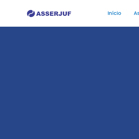
Início
As