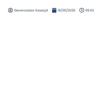
Gerenciador Asserjuf
16/05/2025
09:43