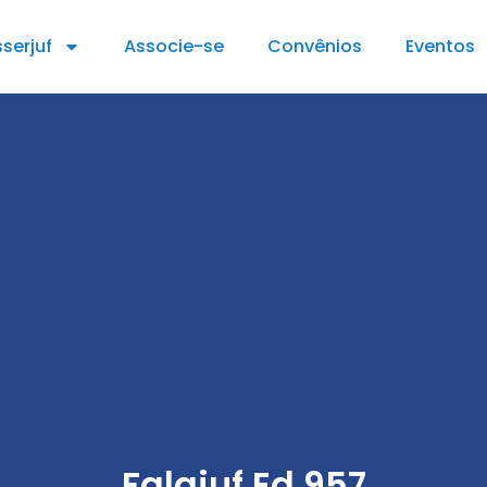
serjuf
Associe-se
Convênios
Eventos
Falajuf Ed 957