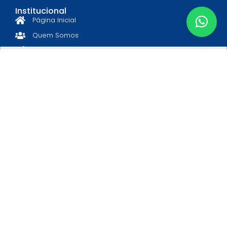
Institucional
Página Inicial
Quem Somos
Diretoria
Associe-se
Estatuto e Regimento
Informações
Notícias
Eventos
Convênios
Educação
Gastronomia
Lazer
Saúde
Serviços