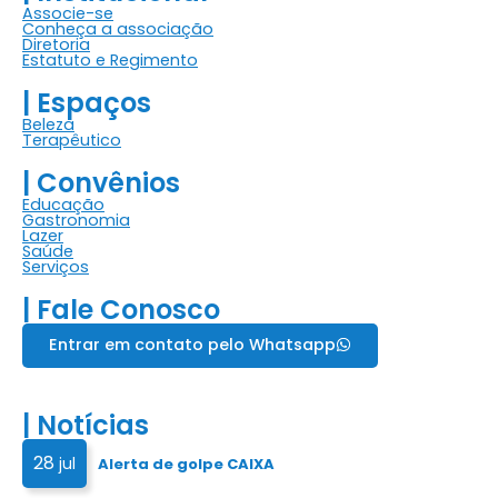
Associe-se
Conheça a associação
Diretoria
Estatuto e Regimento
| Espaços
Beleza
Terapêutico
| Convênios
Educação
Gastronomia
Lazer
Saúde
Serviços
| Fale Conosco
Entrar em contato pelo Whatsapp
| Notícias
28
jul
Alerta de golpe CAIXA