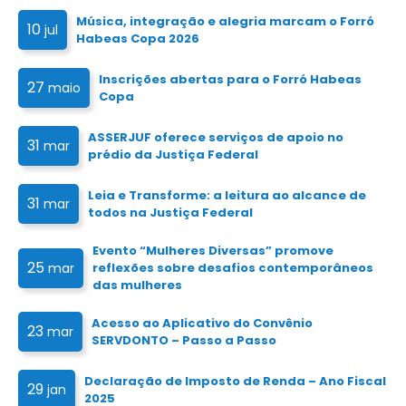
Música, integração e alegria marcam o Forró
10
jul
Habeas Copa 2026
Inscrições abertas para o Forró Habeas
27
maio
Copa
ASSERJUF oferece serviços de apoio no
31
mar
prédio da Justiça Federal
Leia e Transforme: a leitura ao alcance de
31
mar
todos na Justiça Federal
Evento “Mulheres Diversas” promove
25
mar
reflexões sobre desafios contemporâneos
das mulheres
Acesso ao Aplicativo do Convênio
23
mar
SERVDONTO – Passo a Passo
Declaração de Imposto de Renda – Ano Fiscal
29
jan
2025