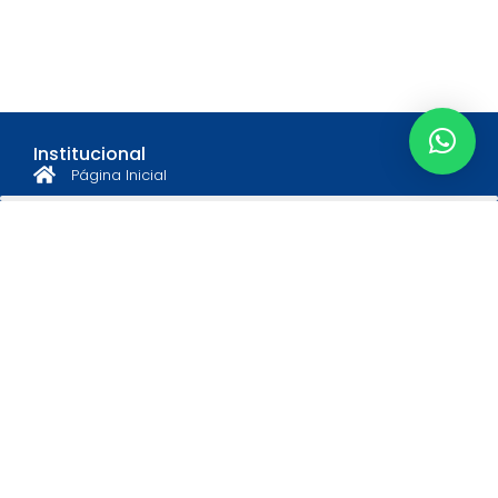
Institucional
Página Inicial
Quem Somos
Diretoria
Associe-se
Estatuto e Regimento
Informações
Notícias
Eventos
Convênios
Educação