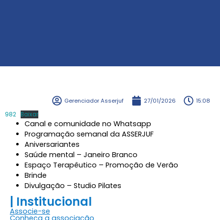
Gerenciador Asserjuf
27/01/2026
15:08
982
Baixar
Canal e comunidade no Whatsapp
Programação semanal da ASSERJUF
Aniversariantes
Saúde mental – Janeiro Branco
Espaço Terapêutico – Promoção de Verão
Brinde
Divulgação – Studio Pilates
| Institucional
Associe-se
Conheça a associação