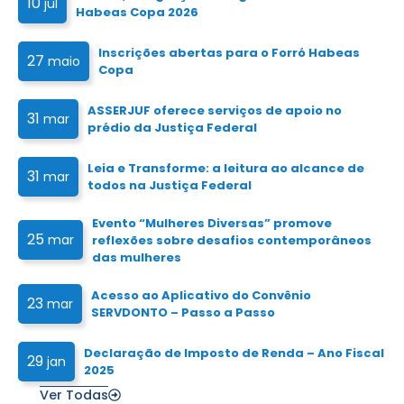
10
jul
Habeas Copa 2026
Inscrições abertas para o Forró Habeas
27
maio
Copa
ASSERJUF oferece serviços de apoio no
31
mar
prédio da Justiça Federal
Leia e Transforme: a leitura ao alcance de
31
mar
todos na Justiça Federal
Evento “Mulheres Diversas” promove
25
mar
reflexões sobre desafios contemporâneos
das mulheres
Acesso ao Aplicativo do Convênio
23
mar
SERVDONTO – Passo a Passo
Declaração de Imposto de Renda – Ano Fiscal
29
jan
2025
Ver Todas