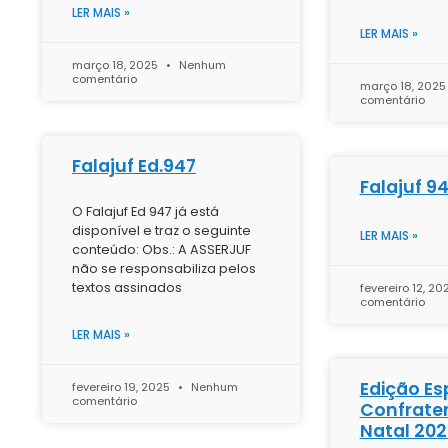
LER MAIS »
LER MAIS »
março 18, 2025
Nenhum
comentário
março 18, 202
comentário
Falajuf Ed.947
Falajuf 9
O Falajuf Ed 947 já está
disponível e traz o seguinte
LER MAIS »
conteúdo: Obs.: A ASSERJUF
não se responsabiliza pelos
textos assinados
fevereiro 12, 2
comentário
LER MAIS »
Edição Es
fevereiro 19, 2025
Nenhum
comentário
Confrate
Natal 20