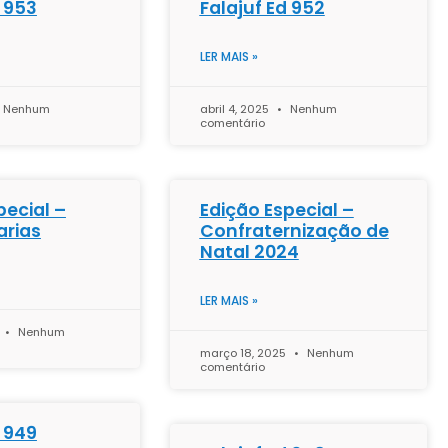
d 953
Falajuf Ed 952
LER MAIS »
Nenhum
abril 4, 2025
Nenhum
comentário
pecial –
Edição Especial –
arias
Confraternização de
Natal 2024
LER MAIS »
Nenhum
março 18, 2025
Nenhum
comentário
d 949