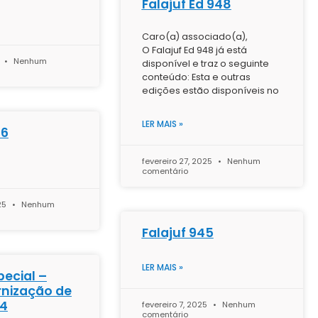
Falajuf Ed 948
Caro(a) associado(a),
O Falajuf Ed 948 já está
5
Nenhum
disponível e traz o seguinte
conteúdo: Esta e outras
edições estão disponíveis no
LER MAIS »
46
fevereiro 27, 2025
Nenhum
comentário
025
Nenhum
Falajuf 945
LER MAIS »
pecial –
rnização de
24
fevereiro 7, 2025
Nenhum
comentário